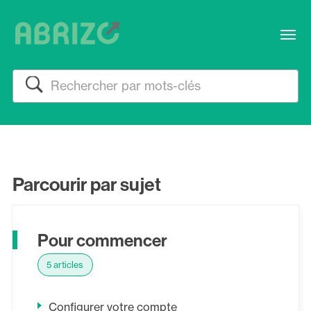
Me
Rechercher
Parcourir par sujet
Pour commencer
5 articles
Configurer votre compte